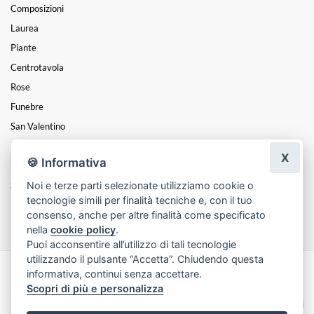
Composizioni
Laurea
Piante
Centrotavola
Rose
Funebre
San Valentino
Festa Della Donna
X
🍪 Informativa
Festa Del Papà
Noi e terze parti selezionate utilizziamo cookie o
Santa Pasqua
tecnologie simili per finalità tecniche e, con il tuo
Festa Della Mamma
consenso, anche per altre finalità come specificato
nella
cookie policy
.
Puoi acconsentire all’utilizzo di tali tecnologie
utilizzando il pulsante “Accetta”. Chiudendo questa
informativa, continui senza accettare.
Made with
by
Infoser.it
-
Realizzazione Siti ecommerce per Fioristi
- ©
Scopri di più e personalizza
2026
Privacy Policy
Cookie Policy
Termini e Condizioni