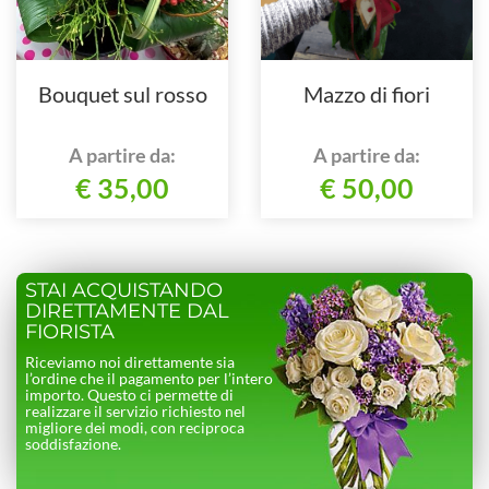
Bouquet sul rosso
Mazzo di fiori
A partire da:
A partire da:
€ 35,00
€ 50,00
STAI ACQUISTANDO
DIRETTAMENTE DAL
FIORISTA
Riceviamo noi direttamente sia
l’ordine che il pagamento per l’intero
importo. Questo ci permette di
realizzare il servizio richiesto nel
migliore dei modi, con reciproca
soddisfazione.