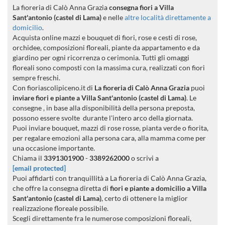
La fioreria di Calò Anna Grazia
consegna fiori a Villa
Sant'antonio (castel di Lama)
e nelle
altre località direttamente a
domicilio
.
Acquista online mazzi e bouquet di fiori, rose e cesti di rose,
orchidee, composizioni floreali, piante da appartamento e da
giardino per ogni ricorrenza o cerimonia. Tutti gli omaggi
floreali sono composti con la massima cura, realizzati con fiori
sempre freschi.
Con fioriascolipiceno.it di
La fioreria di Calò Anna Grazia
puoi
inviare fiori e piante a Villa Sant'antonio (castel di Lama)
. Le
consegne , in base alla disponibilità della persona preposta,
possono essere svolte durante l'intero arco della giornata.
Puoi inviare bouquet, mazzi di rose rosse, pianta verde o fiorita,
per regalare emozioni alla persona cara, alla mamma come per
una occasione importante.
Chiama il
3391301900
-
3389262000
o scrivi a
[email protected]
Puoi affidarti con tranquillità a La fioreria di Calò Anna Grazia,
che offre la consegna diretta di
fiori e piante a domicilio a Villa
Sant'antonio (castel di Lama)
, certo di ottenere la miglior
realizzazione floreale possibile.
Scegli direttamente fra le numerose composizioni floreali,