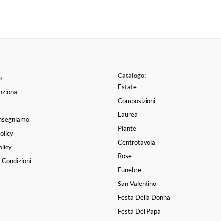
Catalogo:
o
Estate
nziona
Composizioni
Laurea
nsegniamo
Piante
olicy
Centrotavola
licy
Rose
 Condizioni
Funebre
San Valentino
Festa Della Donna
Festa Del Papà