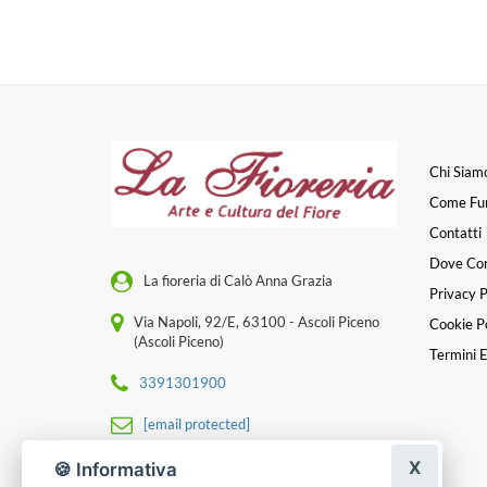
Chi Siam
Come Fu
Contatti
Dove Co
La fioreria di Calò Anna Grazia
Privacy P
Via Napoli, 92/E, 63100 - Ascoli Piceno
Cookie Po
(Ascoli Piceno)
Termini E
3391301900
[email protected]
X
P. IVA 01517340442
🍪 Informativa