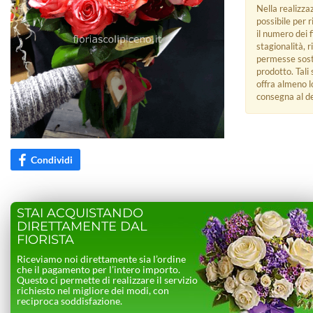
Nella realizzaz
possibile per 
il numero dei 
stagionalità, 
permesse sostit
prodotto. Tali
offra almeno l
consegna al des
Condividi
STAI ACQUISTANDO
DIRETTAMENTE DAL
FIORISTA
Riceviamo noi direttamente sia l’ordine
che il pagamento per l’intero importo.
Questo ci permette di realizzare il servizio
richiesto nel migliore dei modi, con
reciproca soddisfazione.