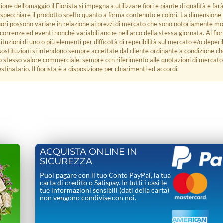
ione dell’omaggio il Fiorista si impegna a utilizzare fiori e piante di qualità e farà
rispecchiare il prodotto scelto quanto a forma contenuto e colori. La dimensione
fiori possono variare in relazione ai prezzi di mercato che sono notoriamente mo
ricorrenze ed eventi nonché variabili anche nell’arco della stessa giornata. Al fio
uzioni di uno o più elementi per difficoltà di reperibilità sul mercato e/o deperib
 sostituzioni si intendono sempre accettate dal cliente ordinante a condizione ch
o stesso valore commerciale, sempre con riferimento alle quotazioni di mercato 
tinatario. Il fiorista è a disposizione per chiarimenti ed accordi.
ACQUISTA ONLINE IN
SICUREZZA
Puoi pagare con il tuo Conto PayPal, la tua
carta di credito o Satispay. In tutti i casi le
tue informazioni sensibili (dati della carta)
non vengono condivise con noi.