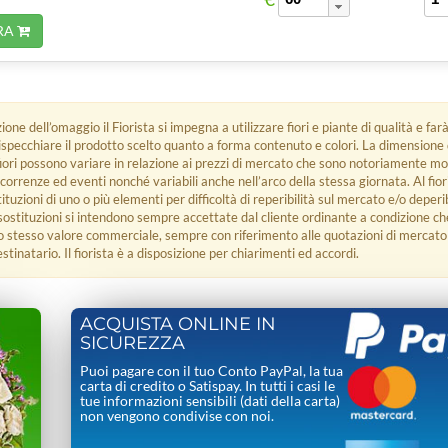
RA
ione dell’omaggio il Fiorista si impegna a utilizzare fiori e piante di qualità e farà
rispecchiare il prodotto scelto quanto a forma contenuto e colori. La dimensione
fiori possono variare in relazione ai prezzi di mercato che sono notoriamente mo
ricorrenze ed eventi nonché variabili anche nell’arco della stessa giornata. Al fio
uzioni di uno o più elementi per difficoltà di reperibilità sul mercato e/o deperib
 sostituzioni si intendono sempre accettate dal cliente ordinante a condizione ch
o stesso valore commerciale, sempre con riferimento alle quotazioni di mercato 
tinatario. Il fiorista è a disposizione per chiarimenti ed accordi.
ACQUISTA ONLINE IN
SICUREZZA
Puoi pagare con il tuo Conto PayPal, la tua
carta di credito o Satispay. In tutti i casi le
tue informazioni sensibili (dati della carta)
non vengono condivise con noi.