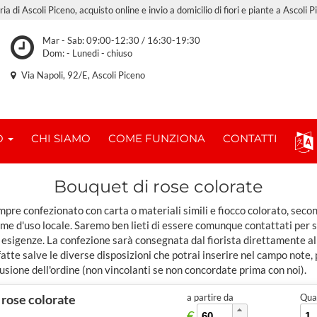
ria di Ascoli Piceno, acquisto online e invio a domicilio di fiori e piante a Ascoli P
Mar - Sab: 09:00-12:30 / 16:30-19:30
Dom: - Lunedi - chiuso
Via Napoli, 92/E, Ascoli Piceno
O
CHI SIAMO
COME FUNZIONA
CONTATTI
Bouquet di rose colorate
pre confezionato con carta o materiali simili e fiocco colorato, seco
ome d'uso locale. Saremo ben lieti di essere comunque contattati per 
 esigenze. La confezione sarà consegnata dal fiorista direttamente al
tte salve le diverse disposizioni che potrai inserire nel campo note,
usione dell'ordine (non vincolanti se non concordate prima con noi).
 rose colorate
a partire da
Quan
€