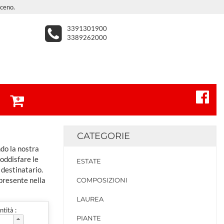
iceno.
3391301900
3389262000
CATEGORIE
ndo la nostra
soddisfare le
ESTATE
 destinatario.
 presente nella
COMPOSIZIONI
LAUREA
tità :
PIANTE