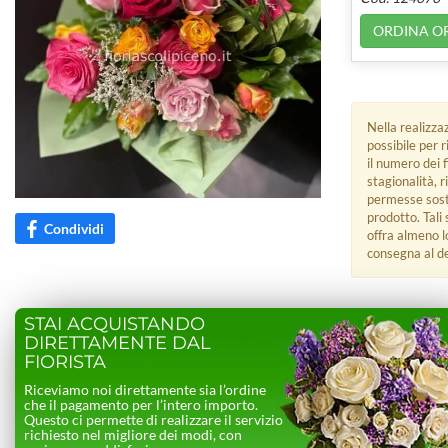
ORDINA O
Nella realizzaz
possibile per 
il numero dei 
stagionalità, 
permesse sostit
prodotto. Tali
Condividi
offra almeno l
consegna al des
STAI ACQUISTANDO
DIRETTAMENTE DAL
FIORISTA
Riceviamo noi direttamente sia l’ordine
che il pagamento per l’intero importo.
Questo ci permette di realizzare il servizio
richiesto nel migliore dei modi, con