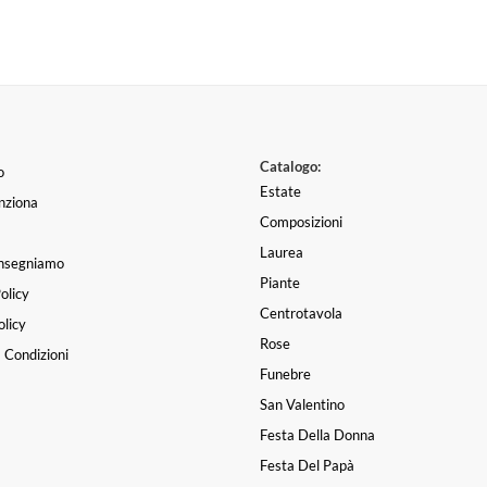
Catalogo:
o
Estate
nziona
Composizioni
Laurea
nsegniamo
Piante
olicy
Centrotavola
licy
Rose
 Condizioni
Funebre
San Valentino
Festa Della Donna
Festa Del Papà