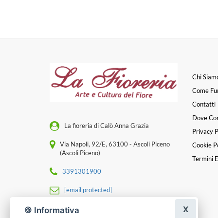
Chi Siam
Come Fu
Contatti
Dove Co
La fioreria di Calò Anna Grazia
Privacy P
Via Napoli, 92/E, 63100 - Ascoli Piceno
Cookie Po
(Ascoli Piceno)
Termini E
3391301900
[email protected]
X
P. IVA 01517340442
🍪 Informativa