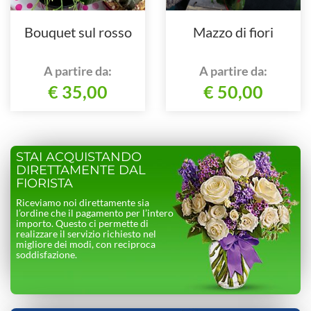
Bouquet sul rosso
Mazzo di fiori
A partire da:
A partire da:
€ 35,00
€ 50,00
STAI ACQUISTANDO
DIRETTAMENTE DAL
FIORISTA
Riceviamo noi direttamente sia
l’ordine che il pagamento per l’intero
importo. Questo ci permette di
realizzare il servizio richiesto nel
migliore dei modi, con reciproca
soddisfazione.