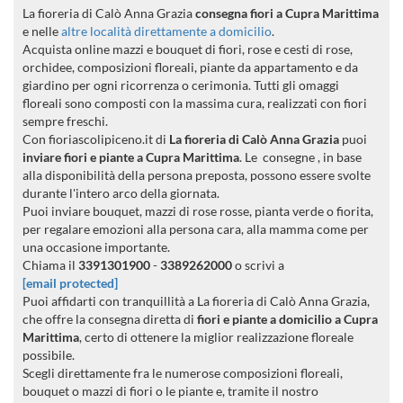
La fioreria di Calò Anna Grazia
consegna fiori a Cupra Marittima
e nelle
altre località direttamente a domicilio
.
Acquista online mazzi e bouquet di fiori, rose e cesti di rose,
orchidee, composizioni floreali, piante da appartamento e da
giardino per ogni ricorrenza o cerimonia. Tutti gli omaggi
floreali sono composti con la massima cura, realizzati con fiori
sempre freschi.
Con fioriascolipiceno.it di
La fioreria di Calò Anna Grazia
puoi
inviare fiori e piante a Cupra Marittima
. Le consegne , in base
alla disponibilità della persona preposta, possono essere svolte
durante l'intero arco della giornata.
Puoi inviare bouquet, mazzi di rose rosse, pianta verde o fiorita,
per regalare emozioni alla persona cara, alla mamma come per
una occasione importante.
Chiama il
3391301900
-
3389262000
o scrivi a
[email protected]
Puoi affidarti con tranquillità a La fioreria di Calò Anna Grazia,
che offre la consegna diretta di
fiori e piante a domicilio a Cupra
Marittima
, certo di ottenere la miglior realizzazione floreale
possibile.
Scegli direttamente fra le numerose composizioni floreali,
bouquet o mazzi di fiori o le piante e, tramite il nostro