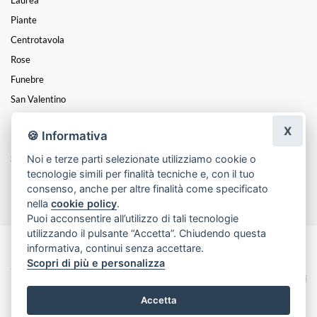
Piante
Centrotavola
Rose
Funebre
San Valentino
Festa Della Donna
X
🍪 Informativa
Festa Del Papà
Noi e terze parti selezionate utilizziamo cookie o
Santa Pasqua
tecnologie simili per finalità tecniche e, con il tuo
Festa Della Mamma
consenso, anche per altre finalità come specificato
nella
cookie policy
.
Puoi acconsentire all’utilizzo di tali tecnologie
utilizzando il pulsante “Accetta”. Chiudendo questa
informativa, continui senza accettare.
Made with
by
Infoser.it
-
Realizzazione Siti ecommerce per Fioristi
- ©
Scopri di più e personalizza
2026
Privacy Policy
Cookie Policy
Termini e Condizioni
Accetta