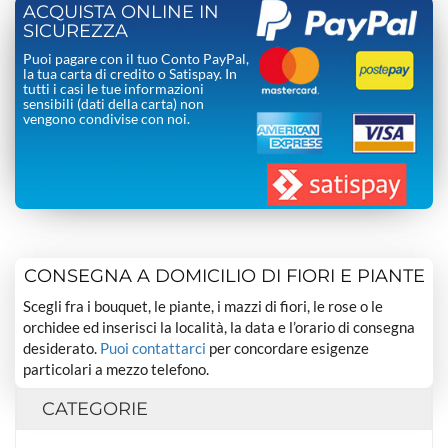
ACQUISTA ONLINE IN
SICUREZZA
Puoi pagare con il tuo Conto PayPal,
la tua carta di credito o Satispay. In
tutti i casi le tue informazioni
sensibili (dati della carta) non
vengono condivise con noi.
CONSEGNA A DOMICILIO DI FIORI E PIANTE
Scegli fra i bouquet, le piante, i mazzi di fiori, le rose o le
orchidee ed inserisci la località, la data e l’orario di consegna
desiderato.
Puoi contattarci
per concordare esigenze
particolari a mezzo telefono.
CATEGORIE