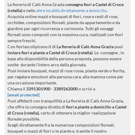
La fioreria di Calò Anna Grazia
consegna fiori a Castel di Croce
(rotella)
e nelle
altre località direttamente a domicilio
.
Acquista online mazzi e bouquet di fiori, rose e cesti di rose,
orchidee, composizioni floreali, piante da appartamento e da
giardino per ogni ricorrenza o cerimonia. Tutti gli omaggi
floreali sono composti con la massima cura, realizzati con fiori
sempre freschi.
Con fioriascolipiceno.it di
La fioreria di Calò Anna Grazia
puoi
inviare fiori e piante a Castel di Croce (rotella)
. Le consegne , in
base alla disponibilità della persona preposta, possono essere
svolte durante l'intero arco della giornata.
Puoi inviare bouquet, mazzi di rose rosse, pianta verde o fiorita,
per regalare emozioni alla persona cara, alla mamma come per
una occasione importante.
Chiama il
3391301900
-
3389262000
o scrivi a
[email protected]
Puoi affidarti con tranquillità a La fioreria di Calò Anna Grazia,
che offre la consegna diretta di
fiori e piante a domicilio a Castel
di Croce (rotella)
, certo di ottenere la miglior realizzazione
floreale possibile.
Scegli direttamente fra le numerose composizioni floreali,
bouquet o mazzi di fiori o le piante e, tramite il nostro