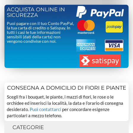
ACQUISTA ONLINE IN
SICUREZZA
Puoi pagare con il tuo Conto PayPal,
la tua carta di credito o Satispay. In
tutti i casi le tue informazioni
sensibili (dati della carta) non
vengono condivise con noi.
CONSEGNA A DOMICILIO DI FIORI E PIANTE
Scegli fra i bouquet, le piante, i mazzi di fiori, le rose o le
orchidee ed inserisci la località, la data e l’orario di consegna
desiderato.
Puoi contattarci
per concordare esigenze
particolari a mezzo telefono.
CATEGORIE