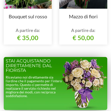
Bouquet sul rosso
Mazzo di fiori
A partire da:
A partire da:
€ 35,00
€ 50,00
STAI ACQUISTANDO
DIRETTAMENTE DAL
FIORISTA
Riceviamo noi direttamente sia
l’ordine che il pagamento per l’intero
importo. Questo ci permette di
realizzare il servizio richiesto nel
migliore dei modi, con reciproca
soddisfazione.