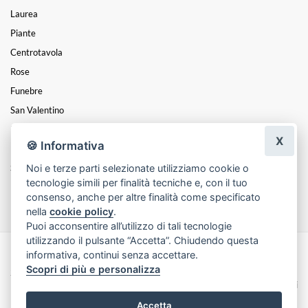
Laurea
Piante
Centrotavola
Rose
Funebre
San Valentino
Festa Della Donna
X
🍪 Informativa
Festa Del Papà
Noi e terze parti selezionate utilizziamo cookie o
Santa Pasqua
tecnologie simili per finalità tecniche e, con il tuo
Festa Della Mamma
consenso, anche per altre finalità come specificato
nella
cookie policy
.
Puoi acconsentire all’utilizzo di tali tecnologie
utilizzando il pulsante “Accetta”. Chiudendo questa
informativa, continui senza accettare.
Made with
by
Infoser.it
-
Realizzazione Siti ecommerce per Fioristi
- ©
Scopri di più e personalizza
2026
Privacy Policy
Cookie Policy
Termini e Condizioni
Accetta